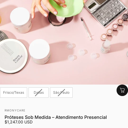
Service Locations
Frisco/Texas
Dallas
São Paulo
Fornecedor:
RMONYCARE
Próteses Sob Medida – Atendimento Presencial
$1,247.00 USD