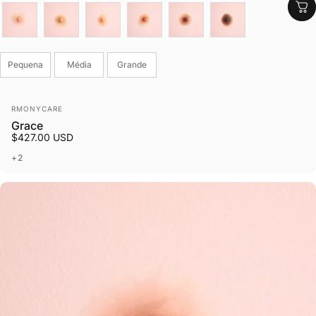
Cor
Tamanho
Pequena
Média
Grande
Fornecedor:
RMONYCARE
Grace
$427.00 USD
+2