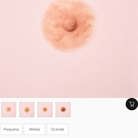
Cor
Tamanho
Pequena
Média
Grande