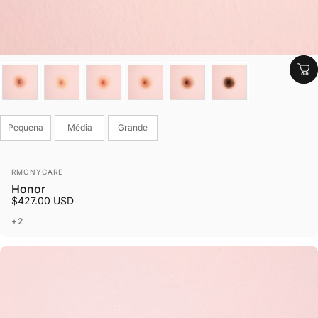
Cor
Tamanho
Pequena
Média
Grande
Fornecedor:
RMONYCARE
Honor
$427.00 USD
+2