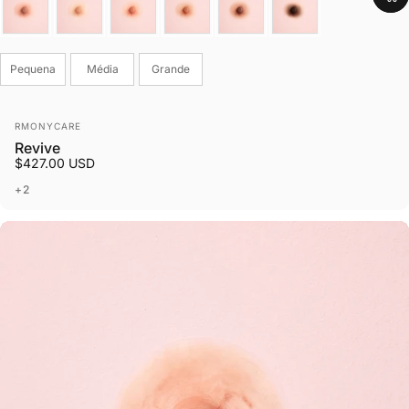
Tamanho
Pequena
Média
Grande
Fornecedor:
RMONYCARE
Revive
$427.00 USD
+2