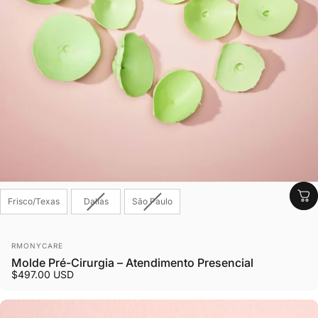
Locais de Atendimento
Frisco/Texas
Dallas
São Paulo
Fornecedor:
RMONYCARE
Molde Pré-Cirurgia – Atendimento Presencial
$497.00 USD