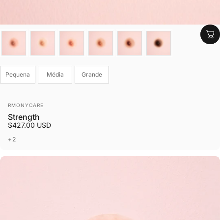
Cor
Tamanho
Pequena
Média
Grande
Fornecedor:
RMONYCARE
Strength
$427.00 USD
+2