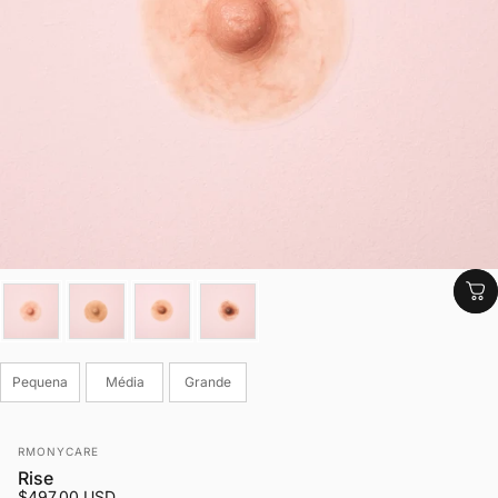
Cor
Tamanho
Pequena
Média
Grande
Fornecedor:
RMONYCARE
Rise
$497.00 USD