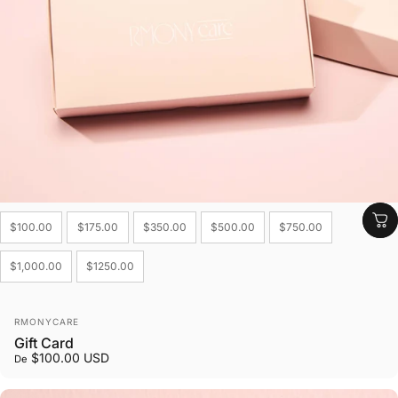
Denominations
$100.00
$175.00
$350.00
$500.00
$750.00
$1,000.00
$1250.00
Fornecedor:
RMONYCARE
Gift Card
$100.00 USD
De