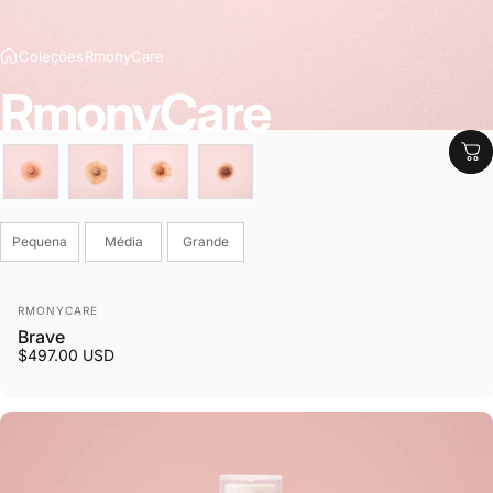
Coleções
RmonyCare
RmonyCare
Cor
Tamanho
Pequena
Média
Grande
Fornecedor:
RMONYCARE
Brave
$497.00 USD