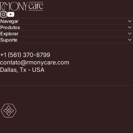
RmonyCare
Instagram
YouTube
Navegar
Produtos
Explorar
Suporte
+1 (561) 370-8799
contato@rmonycare.com
Dallas, Tx - USA
RmonyCare