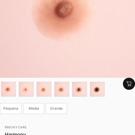
Cor
Tamanho
Pequena
Média
Grande
Fornecedor:
RMONYCARE
Harmony