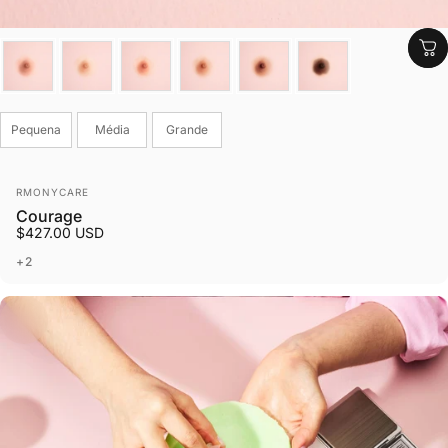
Cor
Tamanho
Pequena
Média
Grande
Fornecedor:
RMONYCARE
Courage
$427.00 USD
+2