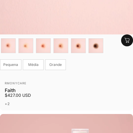
Cor
Tamanho
Pequena
Média
Grande
Fornecedor:
RMONYCARE
Faith
$427.00 USD
+2