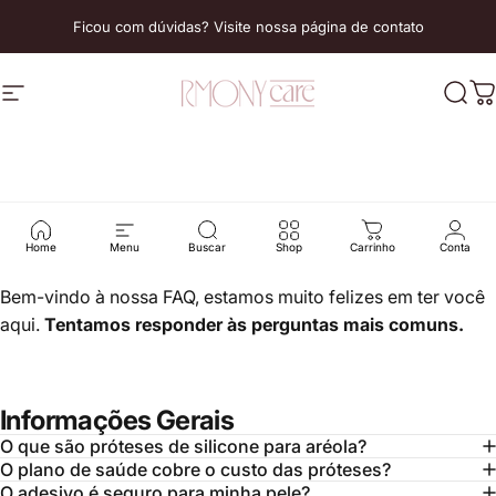
Ir para o conteúdo
Ficou com dúvidas? Visite nossa página de contato
Navegação no site
RmonyCare
Proc
C
FAQ's
-
Rmony
Care
Home
Menu
Buscar
Shop
Carrinho
Conta
Bem-vindo à nossa FAQ, estamos muito felizes em ter você
aqui.
Tentamos responder às perguntas mais comuns.
Informações Gerais
O que são próteses de silicone para aréola?
O plano de saúde cobre o custo das próteses?
O adesivo é seguro para minha pele?