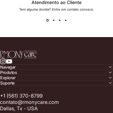
Atendimento ao Cliente
Tem alguma dúvida? Entre em contato conosco.
RmonyCare
Instagram
YouTube
Navegar
Produtos
Explorar
Suporte
+1 (561) 370-8799
contato@rmonycare.com
Dallas, Tx - USA