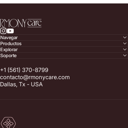
RmonyCare
Instagram
YouTube
Navegar
Productos
Explorar
Soporte
+1 (561) 370-8799
contacto@rmonycare.com
Dallas, Tx - USA
RmonyCare