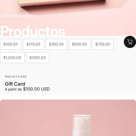
Tienda
Productos
Productos
Denominations
$100.00
$175.00
$350.00
$500.00
$750.00
$1,000.00
$1250.00
Marca:
RMONYCARE
Gift Card
$100.00 USD
A partir de